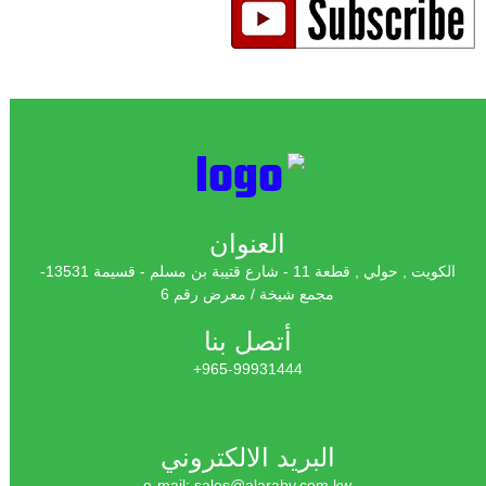
العنوان
الكويت , حولي , قطعة 11 - شارع قتيبة بن مسلم - قسيمة 13531-
مجمع شيخة / معرض رقم 6
أتصل بنا
965-99931444+
البريد الالكتروني
e-mail: sales@alaraby.com.kw