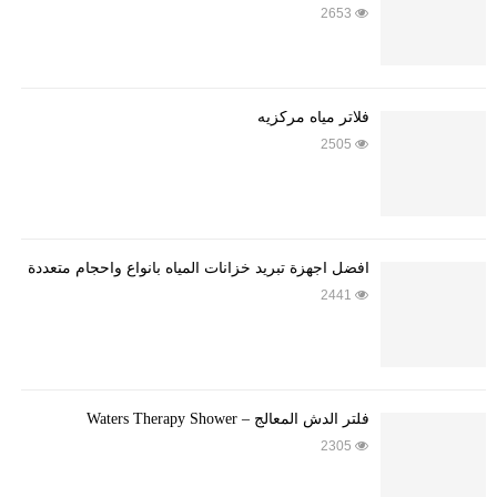
2653
فلاتر مياه مركزيه
2505
أفضل أجهزة تبريد خزانات المياه بأنواع وأحجام متعددة
2441
فلتر الدش المعالج – Waters Therapy Shower
2305