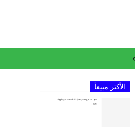
الأكثر مبيعأ
تعرف على مروحة تبريد خزان المياه مضخة تفريغ الهواء
2145