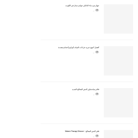
جهاز مبرد ماء التانكي جولدن ستار في الكويت
2150
أفضل أجهزة تبريد خزانات المياه بأنواع وأحجام متعددة
2441
فلاتر مياه شاور الدش المعالج الجديد
1892
فلتر الدش المعالج – Waters Therapy Shower
2305