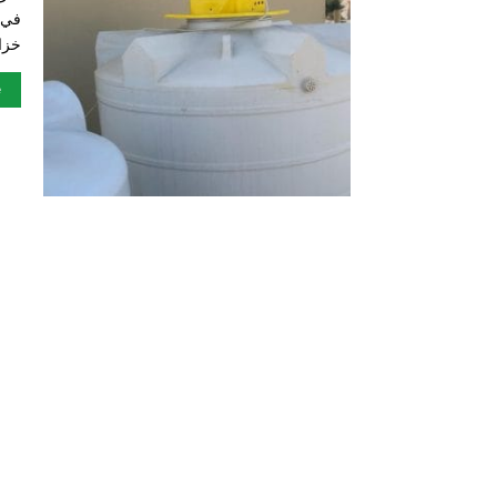
خزا
e