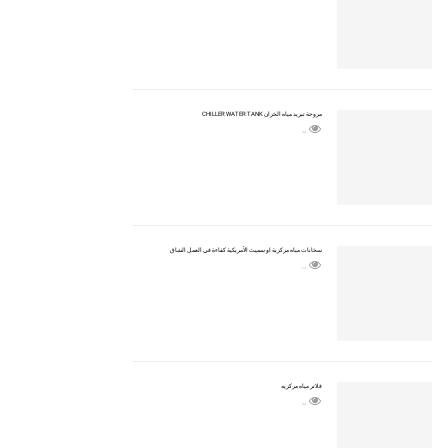
مروحة تبريد مياه الخزان CHILLER WATER TANK
2206
سخانات مياه مركزية او سميث الأمريكية كفاءة في العمل الشاق
2710
فلاتر مياه مركزيه
2505