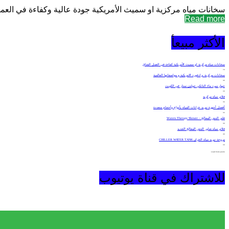
سخانات مياه مركزية او سميث الأمريكية جودة عالية وكفاءة في العمل
Read more
الأكثر مبيعأ
سخانات مياه مركزية او سميث الأمريكية كفاءة في العمل الشاق
2709
سخانات مركزية برادفورد الامريكية و مواصفاتها العالمية
2652
جهاز مبرد ماء التانكي جولدن ستار في الكويت
2150
فلاتر مياه مركزيه
2504
أفضل أجهزة تبريد خزانات المياه بأنواع وأحجام متعددة
2441
فلتر الدش المعالج – Waters Therapy Shower
2305
فلاتر مياه شاور الدش المعالج الجديد
1892
مروحة تبريد مياه الخزان CHILLER WATER TANK
2205
Load more posts
للاشتراك في قناة يوتيوب