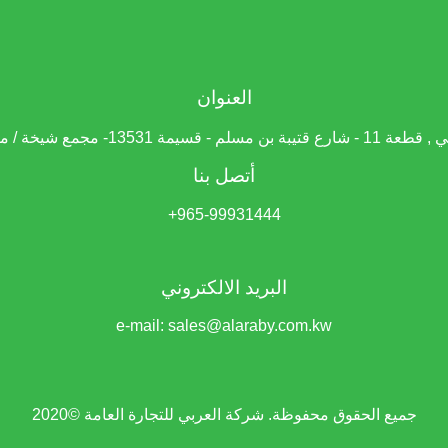
العنوان
- قسيمة 13531- مجمع شيخة / معرض رقم 6
أتصل بنا
965-99931444+
البريد الالكتروني
e-mail: sales@alaraby.com.kw
جميع الحقوق محفوظة. شركة العربي للتجارة العامة ©2020