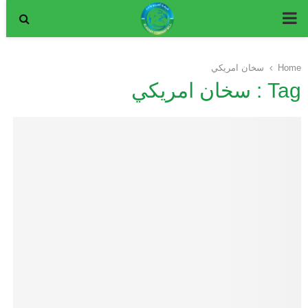
P
R
Home
سخان امريكي
Tag : سخان امريكي
I
M
A
R
Y
M