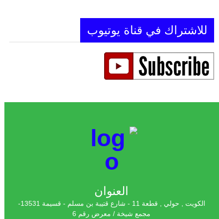
للاشتراك في قناة يوتيوب
العنوان
الكويت , حولي , قطعة 11 - شارع قتيبة بن مسلم - قسيمة 13531-
مجمع شيخة / معرض رقم 6