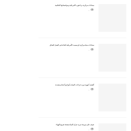
سخانات مركزية برادفورد الامريكية و مواصفاتها العالمية
2652
سخانات مياه مركزية او سميث الأمريكية كفاءة في العمل الشاق
2709
أفضل أجهزة تبريد خزانات المياه بأنواع وأحجام متعددة
2441
تعرف على مروحة تبريد خزان المياه مضخة تفريغ الهواء
2143