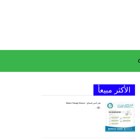
الأكثر مبيعأ
فلتر الدش المعالج – Waters Therapy Shower
2305