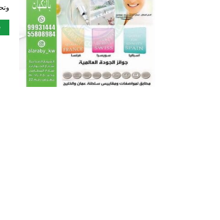
وتح
e