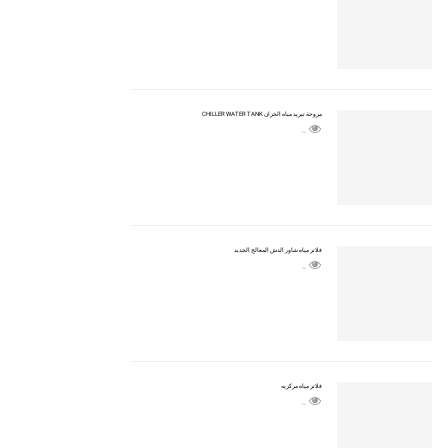
مروحة تبريد مياه الخزان CHILLER WATER TANK
2205
فلاتر مياه شاور الدش المعالج الجديد
1892
فلاتر مياه مركزيه
2504