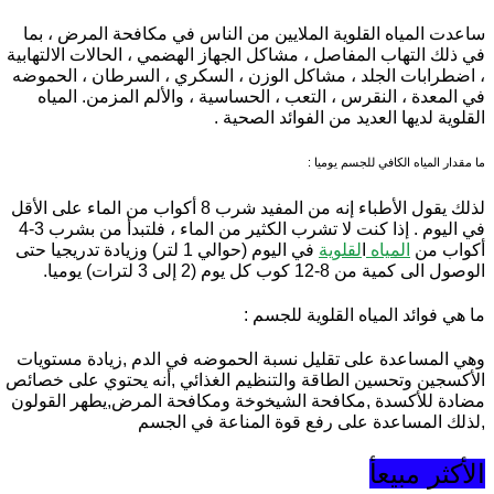
ساعدت المياه القلوية الملايين من الناس في مكافحة المرض ، بما
في ذلك التهاب المفاصل ، مشاكل الجهاز الهضمي ، الحالات الالتهابية
، اضطرابات الجلد ، مشاكل الوزن ، السكري ، السرطان ، الحموضه
في المعدة ، النقرس ، التعب ، الحساسية ، والألم المزمن. المياه
القلوية لديها العديد من الفوائد الصحية .
ما مقدار المياه الكافي للجسم يوميا :
لذلك يقول الأطباء إنه من المفيد شرب 8 أكواب من الماء على الأقل
في اليوم . إذا كنت لا تشرب الكثير من الماء ، فلتبدأ من بشرب 3-4
أكواب من
المياه
ا
لقلوية
في اليوم (حوالي 1 لتر) وزيادة تدريجيا حتى
الوصول الى كمية من 8-12 كوب كل يوم (2 إلى 3 لترات) يوميا.
ما هي فوائد المياه القلوية للجسم :
وهي المساعدة على تقليل نسبة الحموضه في الدم ,زيادة مستويات
الأكسجين وتحسين الطاقة والتنظيم الغذائي ,أنه يحتوي على خصائص
مضادة للأكسدة ,مكافحة الشيخوخة ومكافحة المرض,يطهر القولون
,لذلك المساعدة على رفع قوة المناعة في الجسم
الأكثر مبيعأ