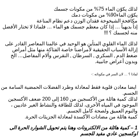
لذلك يكوّن الماء 75% من مكونات جسمك
يكوّن الماء90% من مكونات دمك
مكافحة الشيخوخة فقدان الوزن دعم نظام المناعة
إذاً بديهياً … إذا كان معظم جسمك هو الماء … فلماذا لا تختار الأفضل
منه لجسمك ؟ !!!
لذلك الماء القلوي المتأين هو الوحيد في عالمنا المعاصر القادر على
إزالة الأسباب الحقيقية لأمراضنا خاصة الفتاكة منها مثل أمراض
ضغط الدم , السكري , السرطان , النقرس وآلام المفاصل… الخ
وبدون أعراض جانبية.
لماذا ؟ … لان السر في مكوناته :-
ايضا معادن قلوية فقط لمعادلة وطرد الفضلات الحمضية السامة من
الجسم.
لذلك كمية هائلة من الأكسجين من 160 إلى 200 ضعف الأكسجين
الموجود في المياه الأخرى، لذلك للطاقة والنشاط الغير عاديين ،
والنوم العميق ولصحة كامل الجسم.
كمية هائلة من مضادات الأكسدة لمعادلة الجزيئات الحرة.
1 – كمية هائلة من الالكترونات وهنا يتم تحويل الشوارد الحرة الى
اوكسجين عادي مفيد للجسم