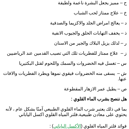
ح – مميز يجعل البشرة ناعمة ولطيفة
خ – علاج ممتاز لحب الشباب
د – يعالج امراض الجلد والاكزيما والصدفية
ذ – يخفف التهابات الحلق والجيوب الانفية
ر – لذلك يزيل البلاك والجير من الاسنان
ز – علاج ممتاز للفطريات تلك التي تصيب القدمين عند الرياضيين
س – تغسل فيه الخضروات والسمك واللحوم لقتل البكتيريا
ش – يسقى منه الخضروات فيقوي نموها ويطرد الفطريات والافات
عنها.
ص – يطيل عمر الازهار المقطوعة
هل ننصح بشرب الماء القلوي :
بما في ذلك يعتبر شرب الماء القلوي الطبيعي آمنًا بشكل عام ، لأنه
يحتوي على معادن طبيعية.فلتر المياه القلوي اكسل الياباني
فوائد فلتر المياه القلوي (
الأكسل الياباني
) :