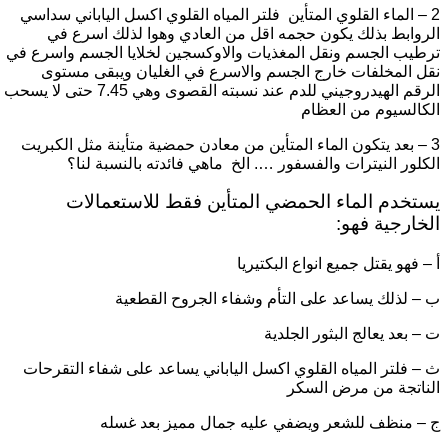
2 – الماء القلوي المتأين فلتر المياه القلوي اكسل الياباني سداسي
الروابط بذلك يكون حجمه اقل من العادي وهوا لذلك اسرع في
ترطيب الجسم ونقل المغذيات والاوكسجين لخلايا الجسم واسرع في
نقل المخلفات خارج الجسم والاسرع في الغليان ويبقى مستوى
الرقم الهيدروجيني للدم عند نسبته القصوى وهي 7.45 حتى لا يسحب
الكالسيوم من العظام
3 – بعد يتكون الماء المتأين من معادن حمضية متأينة مثل الكبريت
الكلور النيترات والفسفور …. الخ ماهي فائدته بالنسبة لنا؟
يستخدم الماء الحمضي المتأين فقط للاستعمالات
الخارجية فهو:
أ – فهو يقتل جميع انواع البكتيريا
ب – لذلك يساعد على التأم وشفاء الجروح القطعية
ت – بعد يعالج البثور الجلدية
ث – فلتر المياه القلوي اكسل الياباني يساعد على شفاء التقرحات
الناتجة من مرض السكر
ج – منظف للشعر ويضفي عليه جمال مميز بعد غسله