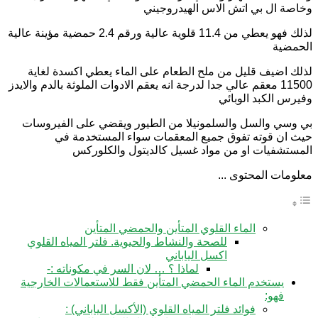
وخاصة ال بي اتش الاس الهيدروجيني
لذلك فهو يعطي من 11.4 قلوية عالية ورقم 2.4 حمضية مؤينة عالية
الحمضية
لذلك اضيف قليل من ملح الطعام على الماء يعطي اكسدة لغاية
11500 معقم عالي جدا لدرجة انه يعقم الادوات الملوثة بالدم والايدز
وفيرس الكبد الوبائي
بي وسي والسل والسلمونيلا من الطيور ويقضي على الفيروسات
حيث ان قوته تفوق جميع المعقمات سواء المستخدمة في
المستشفيات او من مواد غسيل كالديتول والكلوركس
معلومات المحتوى ...
الماء القلوي المتأين والحمضي المتأين
للصحة والنشاط والحيوية. فلتر المياه القلوي
اكسل الياباني
لماذا ؟ … لان السر في مكوناته :-
يستخدم الماء الحمضي المتأين فقط للاستعمالات الخارجية
فهو:
فوائد فلتر المياه القلوي (الأكسل الياباني) :