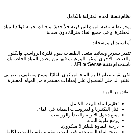
نظام تنقية المياه المنزلية بالكامل
يوفر نظام تنقية المياه المركزية حلاً جديدًا يتيح لك تجربة فوائد المياه
المفلترة أو في جميع أنحاء منزلك دون صيانة
أو استبدال مرشحات.
تتميز بسرير وسائط متعدد الطبقات يقوم فلترة الرواسب والكلور
والعناصر الأخرى أو غير المرغوب فيها من مصدر المياه الخاص بك.
باستخدام تقنية FilterSense® ،
لكي يقوم نظام فلترة الماء المركزي تلقائيًا بمسح وتنظيف وتصريف
الفلتر الداخلي للحصول على إمدادات مستمرة من المياه المفلترة
الفائدة من المواد: –
تعقيم الماء للبيت بالكامل.
قتل البكتيريا والفيروسات المذابة في الماء.
يمنع دخول الأتربة والصدأ والرواسب.
يرفع قلوية الماء.
درجة النقاوة للفلتر 5 ميكرون.
يصبح الماء المستخدم في البيت معقم ونظيف للبيت بالكامل.