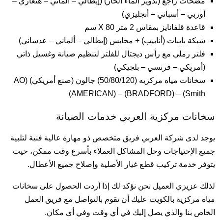
مضخات راجع (تدوير الماء الحار) (إيطالي – ألماني – هنغاري –
أوربي – أسباني – أنجليزي)
قاعدة قلفانايز بمقاس 2 متر X 80 سم
شبكة بايبات (أنابيب) + محابس (إيطالي – ألماني – عدساني)
فلتر رملي مع رأس ديجتال للفلتر لتنظيم صيانة وغسيل ذاتي
(أمريكي – فرنسي – بلجيكي)
سخانات مياه مركزيه (50/80/120) جالون (صنع أمريكي) (AO
Smith) – (BRADFORD) – (AMERICAN)
سخانات مركزية العربي خدمات الصيانة
يوجد لدى شركة العربي فريق متخصص ذو مهارة عالية فنية لتلبية
جميع الإحتياجات وحل المشاكل العملاء بأسرع وقت ممكن، حيث
يتوفر خدمة تركيب قطع غيار الأصلية وإصلاح جميع الأعطال.
لذلك عزيزي العميل نحن نؤكد لك إذا أردت الحصول على سخانات
مياه مركزية بالكويت عليك أن تقوم بالتواصل مع فريق العمل
الخاص بنا والذي يصل إليك في أي وقت وفي أي مكان.