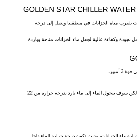
يث تقترب مياه الخزانات في منطقتنا وتصل إلى درجة
ل بجودة وكفاءة عالية لجعل ماء الخزانات متاحة وباردة
أمبير،
تعمل المروحة على تبريد ماء الخزان عن طريق إخراج الهواء الساخن من منافذ جهاز تبريد خزان المياه ودون الحاجة إلي الفريون ولكن سوف يتحول الماء إلى ماء بارد بدرجة حرارة من 22
ارة ماء الخزانات، بحيث تكون درجة حرارة الماء داخل